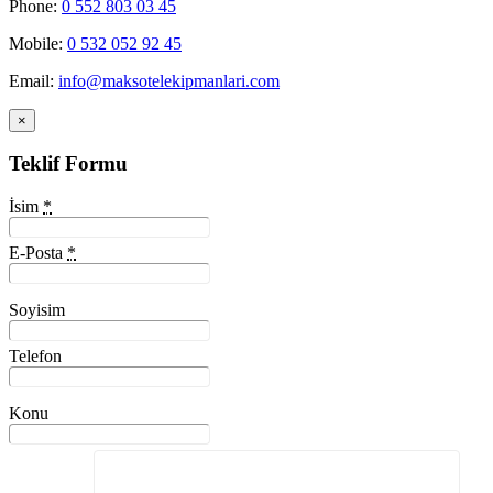
Phone:
0 552 803 03 45
Mobile:
0 532 052 92 45
Email:
info@maksotelekipmanlari.com
×
Teklif Formu
İsim
*
E-Posta
*
Soyisim
Telefon
Konu