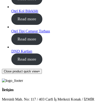
Otel Kol Bilekliği
Read more
Otel Tipi Çamaşır Torbası
Read more
DND Kartları
Read more
Close product quick view
×
İletişim
Mersinli Mah. No: 117 / 403 Carfi İş Merkezi Konak / İZMİR