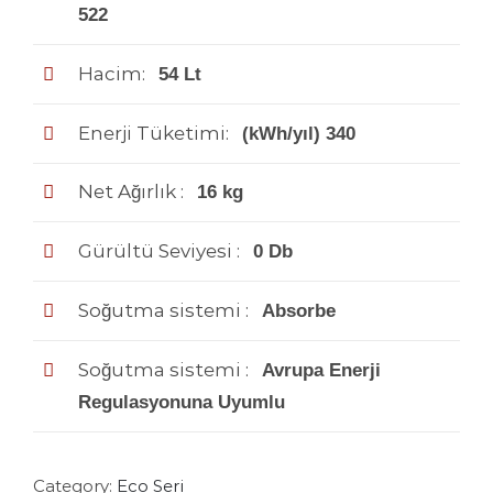
522
Hacim:
54 Lt
Enerji Tüketimi:
(kWh/yıl) 340
Net Ağırlık :
16 kg
Gürültü Seviyesi :
0 Db
Soğutma sistemi :
Absorbe
Soğutma sistemi :
Avrupa Enerji
Regulasyonuna Uyumlu
Category:
Eco Seri