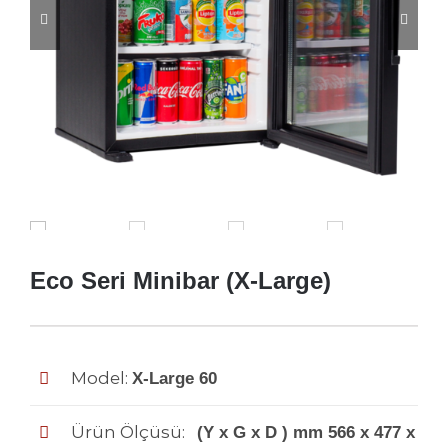


Eco Seri Minibar (X-Large)
Model:
X-Large 60
Ürün Ölçüsü:
(Y x G x D ) mm 566 x 477 x