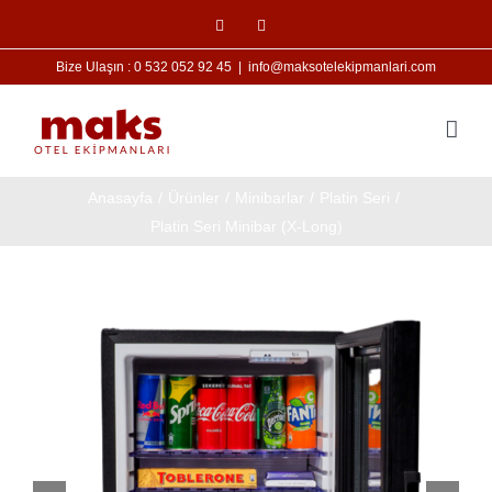
Skip
Facebook
Instagram
to
Bize Ulaşın :
0 532 052 92 45
|
info@maksotelekipmanlari.com
content
/
Ürünler
/
Minibarlar
/
Platin Seri
/
Platin Seri Minibar (X-Long)