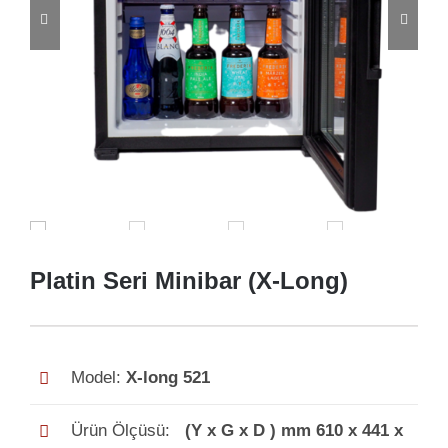


Platin Seri Minibar (X-Long)
Model:
X-long 521
Ürün Ölçüsü:
(Y x G x D ) mm 610 x 441 x