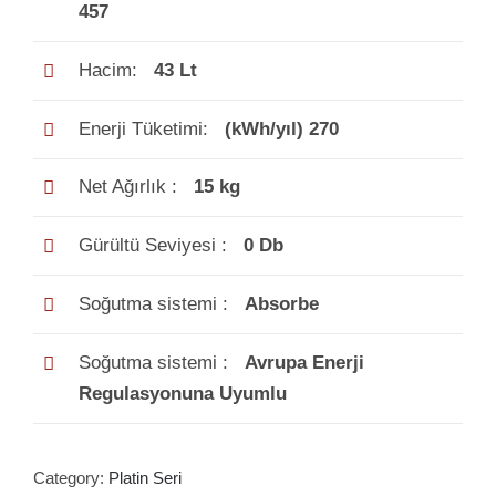
457
Hacim:
43 Lt
Enerji Tüketimi:
(kWh/yıl) 270
Net Ağırlık :
15 kg
Gürültü Seviyesi :
0 Db
Soğutma sistemi :
Absorbe
Soğutma sistemi :
Avrupa Enerji
Regulasyonuna Uyumlu
Category:
Platin Seri